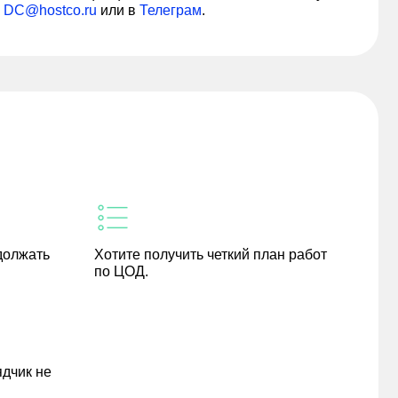
DC@hostco.ru
или в
Телеграм
.
должать
Хотите получить четкий план работ
по ЦОД.
ядчик не