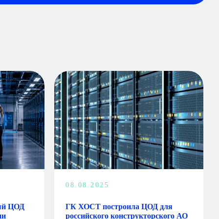
08.08.2025
ый ЦОД
ГК ХОСТ построила ЦОД для
ии
российского конструкторского АО