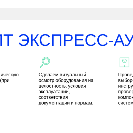
ИТ ЭКСПРЕСС-А
ническую
Сделаем визуальный
Прове
(при
осмотр оборудования на
выбор
целостность, условия
инстр
эксплуатации,
прове
соответствия
компо
документации и нормам.
систе