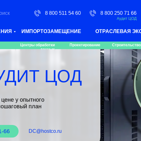
оиск
8 800 511 54 60
8 800 250 71 66
Аудит ЦОД
ЕНИЯ
ИМПОРТОЗАМЕЩЕНИЕ
ОТРАСЛЕВАЯ ЭК
Центры обработки
Проектирование
Строительство
данных
УДИТ ЦОД
цене у опытного
 пошаговый план
1-66
DC@hostco.ru