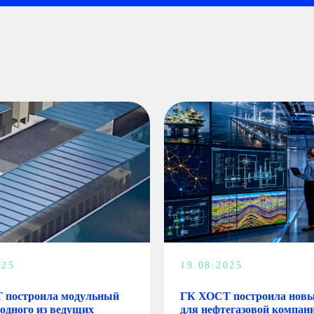
025
19.08.2025
 построила модульный
ГК ХОСТ построила нов
одного из ведущих
для нефтегазовой компан