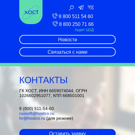
8 800 511 54 60
8 800 250 71 66
Аудит ЦОД
Новости
Связаться с нами
КОНТАКТЫ
ГК ХОСТ, ИНН 6659074044, ОГРН
1026602951077, КПП 668501001
8 (800) 511-54-60
russoft@hostco.ru
hr@hostco.ru
(для резюме)
Оставить заявку