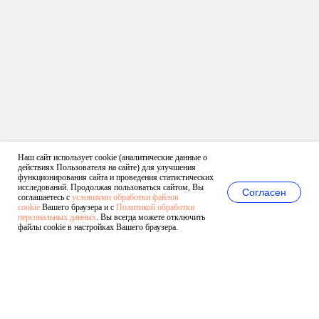
Наш сайт использует cookie (аналитические данные о
действиях Пользователя на сайте) для улучшения
функционирования сайта и проведения статистических
исследований. Продолжая пользоваться сайтом, Вы
Согласен
соглашаетесь с
условиями обработки файлов
cookie
Вашего браузера и с
Политикой обработки
персональных данных
. Вы всегда можете отключить
файлы cookie в настройках Вашего браузера.