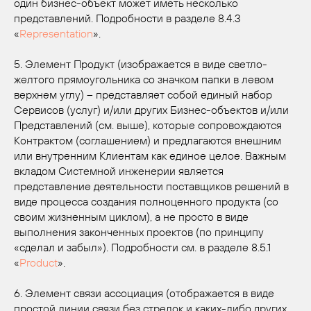
один бизнес-объект может иметь несколько
представлений. Подробности в разделе 8.4.3
«
Representation
».
5. Элемент Продукт (изображается в виде светло-
желтого прямоугольника со значком папки в левом
верхнем углу) – представляет собой единый набор
Сервисов (услуг) и/или других Бизнес-объектов и/или
Представлений (см. выше), которые сопровождаются
Контрактом (соглашением) и предлагаются внешним
или внутренним Клиентам как единое целое. Важным
вкладом Системной инженерии является
представление деятельности поставщиков решений в
виде процесса создания полноценного продукта (со
своим жизненным циклом), а не просто в виде
выполнения законченных проектов (по принципу
«сделал и забыл»). Подробности см. в разделе 8.5.1
«
Product
».
6. Элемент связи ассоциация (отображается в виде
простой линии связи без стрелок и каких-либо других