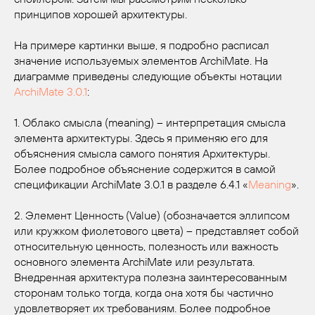
принципов хорошей архитектуры.
На примере картинки выше, я подробно расписал
значение используемых элементов ArchiMate. На
диаграмме приведены следующие объекты нотации
ArchiMate 3.0.1
:
1. Облако смысла (meaning) – интерпретация смысла
элемента архитектуры. Здесь я применяю его для
объяснения смысла самого понятия Архитектуры.
Более подробное объяснение содержится в самой
спецификации ArchiMate 3.0.1 в разделе 6.4.1 «
Meaning
».
2. Элемент Ценность (Value) (обозначается эллипсом
или кружком фиолетового цвета) – представляет собой
относительную ценность, полезность или важность
основного элемента ArchiMate или результата.
Внедренная архитектура полезна заинтересованным
сторонам только тогда, когда она хотя бы частично
удовлетворяет их требованиям. Более подробное